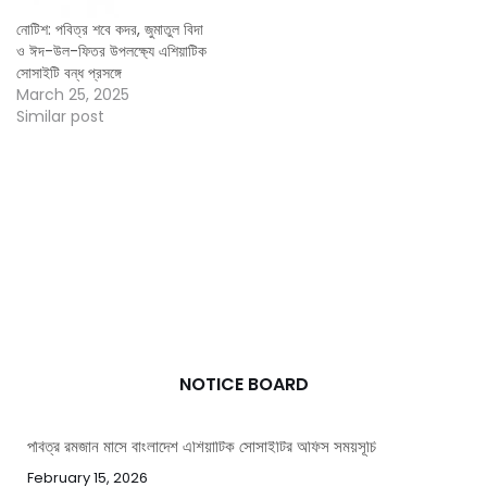
নোটিশ: পবিত্র শবে কদর, জুমাতুল বিদা
ও ঈদ-উল-ফিতর উপলক্ষ্যে এশিয়াটিক
সোসাইটি বন্ধ প্রসঙ্গে
March 25, 2025
Similar post
NOTICE BOARD
পবিত্র রমজান মাসে বাংলাদেশ এশিয়াটিক সোসাইটির অফিস সময়সূচি
February 15, 2026
পবিত্র ঈদ-উল-আজহা উপলক্ষ্যে ছুটির নোটিশ