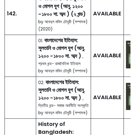
(Reprint 2023)
Bangladesh
Literature in
English: A Critical
Anthology
145.
AVAILABLE
by Mohammad A.
Quayum & Md.
Mahmudul Hasan
(Editors) (2021)
বাংলাদেশের মুক্তিযুদ্ধ
জ্ঞানকোষ (১০ খণ্ড)
144.
AVAILABLE
by হারুন-অর-রশিদ (প্রধান
সম্পাদক) (2020)