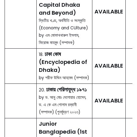
A Sketch of the
04.
Topography &
OUT OF
Statistics of
PRINT
Dacca
by James Tailor, Editor
Sirajul Islam
ঢাকাই উপভাষা প্রবাদ-
05.
AVAILABLE
প্রবচন কৌতুক ছড়া
by ফিরোজা ইয়াসমীন (সম্পাদক)
Environment of
06.
Capital Dhaka: