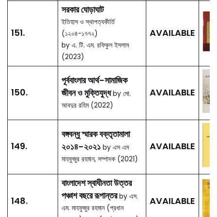
ভাষার বীজ থেকে একটি রাষ্ট্রের
জন্ম
152.
AVAILABLE
by Nurur Rahman Khan
(2023)
সরকার ঘোড়াঘাট
ইতিহাস ও স্থাপত্যকীর্তি
151.
AVAILABLE
(১২০৪-১৭৭২)
by এ. টি. এম. রফিকুল ইসলাম
(2023)
পূর্ববাংলার আর্থ-সামাজিক