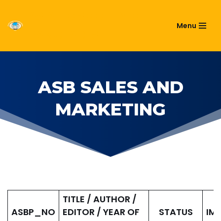
ASIATIC SOCIETY OF
Menu
Skip
BANGLADESH
to
content
ASB SALES AND
MARKETING
TITLE / AUTHOR /
ASBP_NO
EDITOR / YEAR OF
STATUS