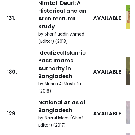
Chakravarti (Editors)
(2018)
History of
01.
Bangladesh: Early
Bengal in
Regional
Perspectives (up
AVAILABLE
to c. 1200 CE)
, Vol.
1: Archaeology, Political
History, Polity
by Abdul Momin
Chowdhury & Ranabir
Chakravarti (Editors)
History of
02.
Bangladesh: Early
Bengal in