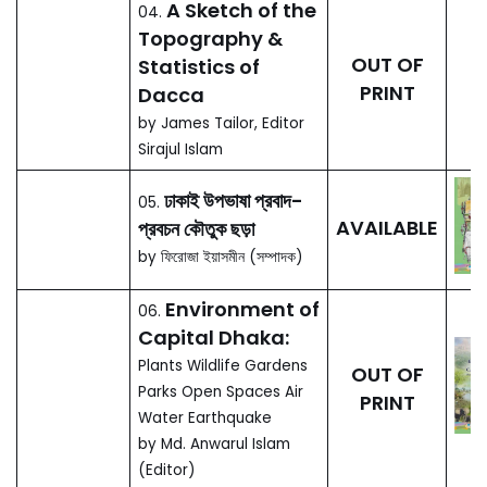
চন্দ্রাবলী: দ্বিজ পশুপতি বিরচিত
122.
AVAILABLE
by কল্পনা ভৌমিক (সম্পাদক)
(2014)
সুন্দরবনের পেশাজীবী
OUT OF
121.
সম্প্রদায়ের সমাজ ও সংস্কৃতি
PRINT
by প্রণব কুমার রায় (2013)
Twentieth