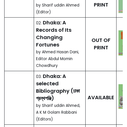
(2017)
বাংলাদেশে ফারসি অনুবাদ
সাহিত্য ১৯৭১-২০০৫
124.
AVAILABLE
by মো: আবুল কালাম সরকার
(2015, 2019)
New Light on the
History of Ancient
South-East
123.
AVAILABLE
Bengal
by Shariful Islam (2015,
2019)