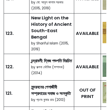
by Sharif uddin Ahmed
(Editor) (2018)
Idealized Islamic
Past: Imams’
Authority in
130.
AVAILABLE
Bangladesh
by Manun Al Mostofa
(2018)
National Atlas of
Bangladesh
129.
AVAILABLE
by Nazrul Islam (Chief
Editor) (2017)