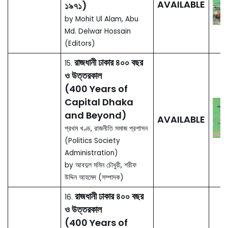
Dhaka: A
02.
Records of Its
Changing
OUT OF
Fortunes
PRINT
by Ahmed Hasan Dani,
Editor Abdul Momin
Chowdhury
Dhaka: A
03.
selected
Bibliography (ঢাকা
AVAILABLE
গ্রন্থপঞ্জি)
by Sharif uddin Ahmed,
A K M Golam Rabbani
(Editors)