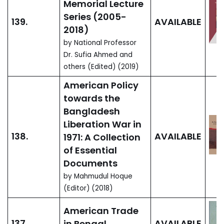
CE) (2 Vols.)
by Abdul Momin
Chowdhury (Editor)
(2020)
History of
01.
Bangladesh:
Sultanate and
Mughal Periods
AVAILABLE
(c. 1200 to 1800
CE)
, Vol. 1: Political
History
by Abdul Momin
Chowdhury (Editor)
History of
02.
Bangladesh:
Sultanate and
Mughal Periods