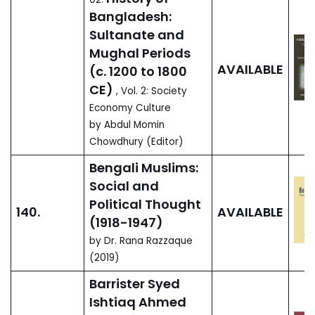
১২০০ -১৮০০ সা. অব্দ )
,
প্রথম খন্ড- রাজনৈতিক ইতিহাস
by আবদুল মমিন চৌধুরী (সম্পাদক)
বাংলাদেশের ইতিহাস:
02.
সুলতানি ও মোগল যুগ (আনু.
AVAILABLE
১২০০ -১৮০০ সা. অব্দ )
,
দ্বিতীয় খন্ড- সমাজ অর্থনীতি সংস্কৃতি
by আবদুল মমিন চৌধুরী (সম্পাদক)
History of
Bangladesh:
Sultanate and
Mughal Periods
141.
AVAILABLE
(c. 1200 to 1800