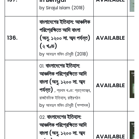
AVAILABLE
(c. 1200 to 1800
CE)
, Vol. 2: Society
Economy Culture
by Abdul Momin
Chowdhury (Editor)
Bengali Muslims:
Social and
Political Thought
140.
AVAILABLE
(1918-1947)
by Dr. Rana Razzaque
(2019)
Barrister Syed
Ishtiaq Ahmed
Memorial Lecture