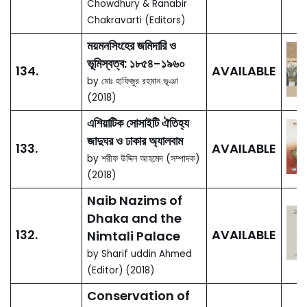
বাংলাদেশের ইতিহাস:
02.
আঞ্চলিক পরিপ্রেক্ষিতে আদি
বাংলা (অনু. ১২০০ সা. অব্দ
AVAILABLE
পর্যন্ত)
, দ্বিতীয় খণ্ড: সমাজ,
অর্থনীতি, সংস্কৃতি
by আবদুল মমিন চৌধুরী (সম্পাদক)
History of
Bangladesh: Early
Bengal in
Regional
Perspectives (up
135.
AVAILABLE
to c. 1200 CE) (2
Vols.)
by Abdul Momin
Chowdhury & Ranabir