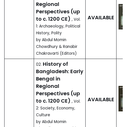
137.
AVAILABLE
in Bengal
by Sirajul Islam (2018)
বাংলাদেশের ইতিহাস: আঞ্চলিক
পরিপ্রেক্ষিতে আদি বাংলা
136.
AVAILABLE
(অনু. ১২০০ সা. অব্দ পর্যন্ত)
(২ খণ্ড)
by আবদুল মমিন চৌধুরী (2018)
বাংলাদেশের ইতিহাস:
01.
আঞ্চলিক পরিপ্রেক্ষিতে আদি
বাংলা (অনু. ১২০০ সা. অব্দ
AVAILABLE
পর্যন্ত)
, প্রথম খণ্ড: প্রত্নতত্ত্ব,
রাজনৈতিক ইতিহাস, রাষ্ট্রগঠন
by আবদুল মমিন চৌধুরী (সম্পাদক)