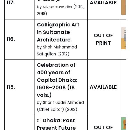
Rahman Khan
and Saleha
Khanam Trust
Fund, Trust Fund
126.
AVAILABLE
Lectures 1987-
2016
by Md. Rahmat Ullah and
AKM Golam Rabbani
(Edited) (2017)
Medicinal
Knowledge and
Plants of
Chittagong Hill-
125.
AVAILABLE
Tracts
Bangladesh
by Khandokar Md. Ismail
Israt Ara Khandokar