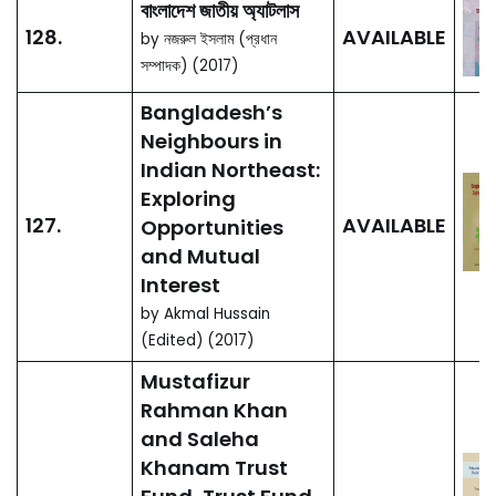
Regional
Perspectives (up
AVAILABLE
to c. 1200 CE)
, Vol.
2: Society, Economy,
Culture
by Abdul Momin
Chowdhury & Ranabir
Chakravarti (Editors)
ময়মনসিংহের জমিদারি ও
ভূমিস্বত্ব: ১৮৫৪-১৯৬০
134.
AVAILABLE
by মোঃ হাফিজুর রহমান ভূঞা
(2018)
এশিয়াটিক সোসাইটি ঐতিহ্য