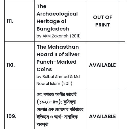
by Shahnaz Huq-
Hussain, Amanat Ullah
Khan (Editors)
400 Years of
11.
Capital Dhaka
and Beyond
(রাজধানী ঢাকার ৪০০ বছর ও
উত্তরকাল)
AVAILABLE
Volume:I, Politics Society
Administration
by Abdul Momin
Chowdhury, Sharif uddin
Ahmed (Editors)
400 Years of
12.
Capital Dhaka
and Beyond
(রাজধানী ঢাকার ৪০০ বছর ও