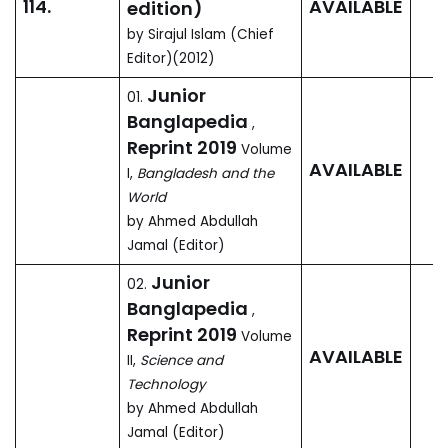
Plants Wildlife Gardens
OUT OF
Parks Open Spaces Air
PRINT
Water Earthquake
by Md. Anwarul Islam
(Editor)
মুক্তিযুদ্ধে ঢাকা ১৯৭১
07.
OUT OF
by মোহীত উল আলম, আবু মোঃ
PRINT
দেলোয়ার হোসেন (সম্পাদক)
ঢাকাই খাবার
08.