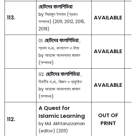
AVAILABLE
by হাবিবা খাতুন ও হাফিজা খাতুন
(সম্পাদক)
ঢাকা নগর জীবনে নারী
09.
OUT OF
by সোনিয়া নিশাত আমিন
PRINT
(সম্পাদক)
Dhaka A to Z
10.
Street atlas, The easiest
way to get to your
OUT OF
destination
PRINT