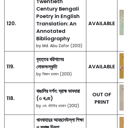
বাংলাদেশ জাতীয় অ্যাটলাস
128.
AVAILABLE
by নজরুল ইসলাম (প্রধান
সম্পাদক) (2017)
Bangladesh’s
Neighbours in
Indian Northeast:
Exploring
127.
AVAILABLE
Opportunities
and Mutual
Interest
by Akmal Hussain
(Edited) (2017)
Mustafizur