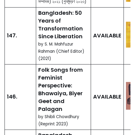
150.
AVAILABLE
জীবন ও মুক্তিযুদ্ধ
by মো.
আবদুর রহিম (2022)
বঙ্গবন্ধু স্মারক বক্তৃতামালা
149.
AVAILABLE
২০১৪-২০২১
by এস এম
মাহফুজুর রহমান, সম্পাদক (2021)
বাংলাদেশ স্বাধীনতা উত্তর
পঞ্চাশ বছরে রূপান্তর
by এস.
148.
AVAILABLE
এম. মাহফুজুর রহমান (প্রধান