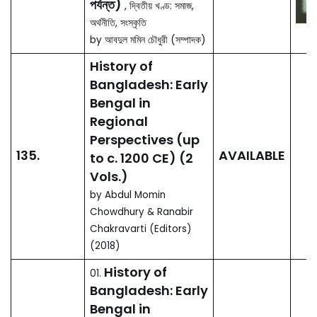
Series (2005-
139.
AVAILABLE
2018)
by National Professor
Dr. Sufia Ahmed and
others (Edited) (2019)
American Policy
towards the
Bangladesh
Liberation War in
138.
AVAILABLE
1971: A Collection
of Essential
Documents
by Mahmudul Hoque
(Editor) (2018)
American Trade