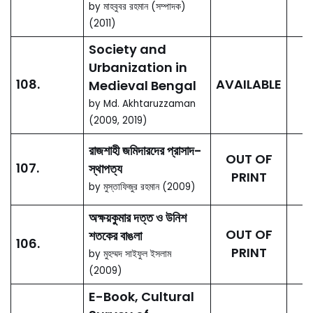
AVAILABLE
উত্তরকাল)
Volume:II, Economy and
Culture
by M. Mufakharul Islam,
Firoz Mahmud (Editors)
400 Years of
13.
Capital Dhaka
and Beyond
(রাজধানী ঢাকার ৪০০ বছর ও
AVAILABLE
উত্তরকাল)
Volume:III, Urbanization
and Urban Development
by Roxana Hafiz, A K M
Golam Rabbani (Editors)
Dhaka in the
14.
Liberation War