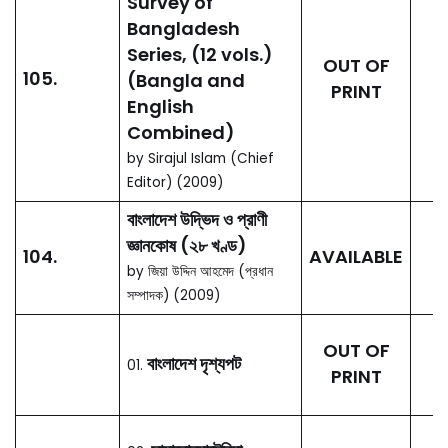
1971 (মুক্তিযুদ্ধে ঢাকা
AVAILABLE
১৯৭১)
by Mohit Ul Alam, Abu
Md. Delwar Hossain
(Editors)
রাজধানী ঢাকার ৪০০ বছর
15.
ও উত্তরকাল
(400 Years of
Capital Dhaka
and Beyond)
AVAILABLE
প্রথম খণ্ড, রাজনীতি সমাজ প্রশাসন
(Politics Society
Administration)
by আবদুল মমিন চৌধুরী, শরীফ
উদ্দিন আহমেদ (সম্পাদক)
রাজধানী ঢাকার ৪০০ বছর
16.
ও উত্তরকাল