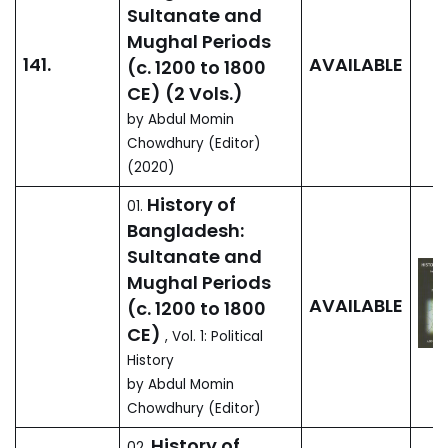
নবাবী বাংলার অভিজাত শ্রেণি:
রাজনীতি সমাজ ও সংস্কৃতি
143.
AVAILABLE
by মোহাম্মদ ছিদ্দিকুর রহমান খান,
২০২০ (পুনর্মুদ্রণ ২০২৩)
বাংলাদেশের ইতিহাস: সুলতানি
ও মোগল যুগ (আনু. ১২০০
142.
AVAILABLE
-১৮০০ সা. অব্দ ) (২ খন্ড)
by আবদুল মমিন চৌধুরী (সম্পাদক)
(2020)
বাংলাদেশের ইতিহাস:
01.
সুলতানি ও মোগল যুগ (আনু.
AVAILABLE