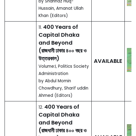
OUT OF
118.
(৩ খণ্ড)
PRINT
by এম. মতিউর রহমান (2012)
খানবাহাদুর আহছানউল্লা শিক্ষা
ও সমাজ চিন্তা
117.
AVAILABLE
by মোহাম্মদ আবদুল মজিদ (2012,
2018)
Calligraphic Art
in Sultanate
OUT OF
116.
Architecture
PRINT