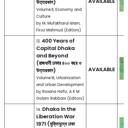
by Shah Muhammad
Safiqullah (2012)
Celebration of
400 years of
Capital Dhaka:
115.
AVAILABLE
1608-2008 (18
vols.)
by Sharif uddin Ahmaed
(Chief Editor) (2012)
Dhaka: Past
01.
OUT OF
Present Future
PRINT
by Sharif uddin Ahmed
(Editor)