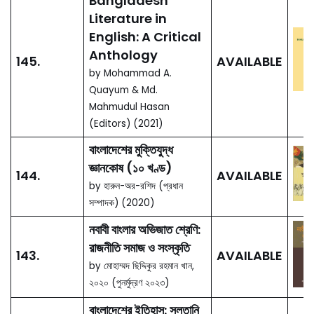
সম্পাদক) ২০২১ (পুনর্মুদ্রণ ২০২৩)
Bangladesh: 50
Years of
Transformation
147.
AVAILABLE
Since Liberation
by S. M. Mahfuzur
Rahman (Chief Editor)
(2021)
Folk Songs from
Feminist
Perspective:
Bhawaiya, Biyer
146.
AVAILABLE
Geet and
Palagan
by Shibli Chowdhury