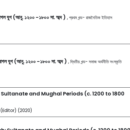
মোগল যুগ (আনু. ১২০০ -১৮০০ সা. অব্দ )
, প্রথম খন্ড- রাজনৈতিক ইতিহাস
 মোগল যুগ (আনু. ১২০০ -১৮০০ সা. অব্দ )
, দ্বিতীয় খন্ড- সমাজ অর্থনীতি সংস্কৃতি
 Sultanate and Mughal Periods (c. 1200 to 1800
Editor) (2020)