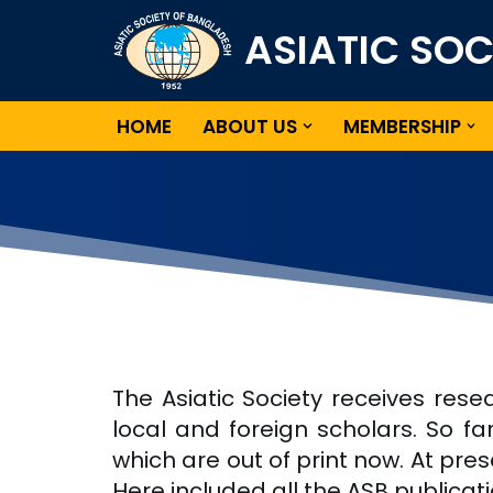
ASIATIC SO
Skip
to
content
HOME
ABOUT US
MEMBERSHIP
The Asiatic Society receives r
local and foreign scholars. So 
which are out of print now. At pres
Here included all the ASB publicat