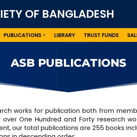
CIETY OF BANGLADESH
PUBLICATIONS
LIBRARY
TRUST FUNDS
SAL
ASB PUBLICATIONS
esearch works for publication both from m
far over One Hundred and Forty research w
ent, our total publications are 255 books incl
ions in descending order: