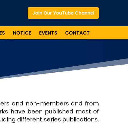
Join Our YouTube Channel
ES
NOTICE
EVENTS
CONTACT
embers and non-members and from
orks have been published most of
uding different series publications.