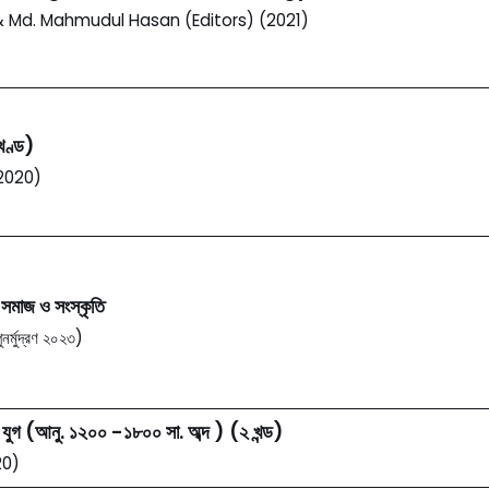
d. Mahmudul Hasan (Editors) (2021)
 খণ্ড)
 (2020)
 সমাজ ও সংস্কৃতি
নর্মুদ্রণ ২০২৩)
 যুগ (আনু. ১২০০ -১৮০০ সা. অব্দ ) (২ খন্ড)
20)