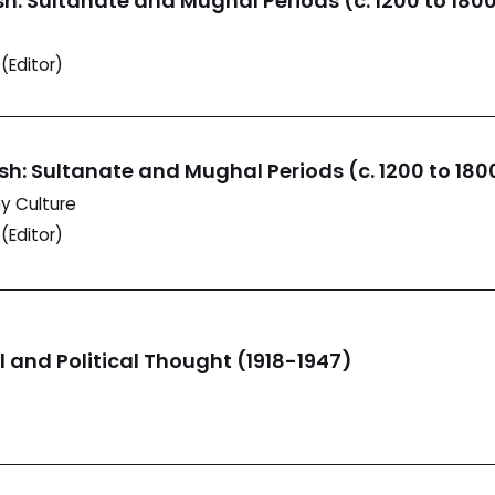
h: Sultanate and Mughal Periods (c. 1200 to 180
Editor)
sh: Sultanate and Mughal Periods (c. 1200 to 180
my Culture
Editor)
l and Political Thought (1918-1947)
)