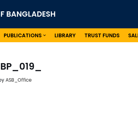
OF BANGLADESH
PUBLICATIONS
LIBRARY
TRUST FUNDS
SAL
BP_019_
by
ASB_Office