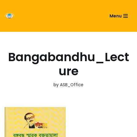
ASIATIC SOCIETY OF
Menu
Skip
BANGLADESH
to
content
Bangabandhu_Lect
ure
by
ASB_Office