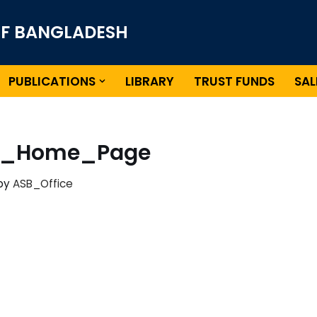
OF BANGLADESH
PUBLICATIONS
LIBRARY
TRUST FUNDS
SAL
_2_Home_Page
by
ASB_Office