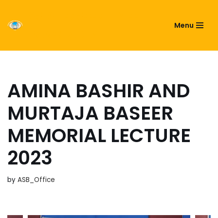
ASIATIC SOCIETY OF
Menu
Skip
BANGLADESH
to
content
AMINA BASHIR AND
MURTAJA BASEER
MEMORIAL LECTURE
2023
by
ASB_Office