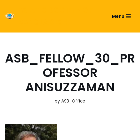
ASIATIC SOCIETY OF
Menu
Skip
BANGLADESH
to
content
ASB_FELLOW_30_PR
OFESSOR
ANISUZZAMAN
by
ASB_Office