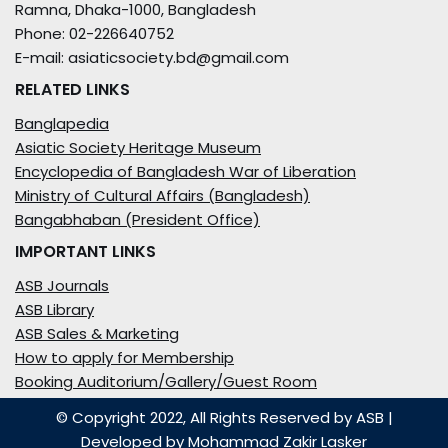
Ramna, Dhaka-1000, Bangladesh
Phone: 02-226640752
E-mail: asiaticsociety.bd@gmail.com
RELATED LINKS
Banglapedia
Asiatic Society Heritage Museum
Encyclopedia of Bangladesh War of Liberation
Ministry of Cultural Affairs (Bangladesh)
Bangabhaban (President Office)
IMPORTANT LINKS
ASB Journals
ASB Library
ASB Sales & Marketing
How to apply for Membership
Booking Auditorium/Gallery/Guest Room
© Copyright 2022, All Rights Reserved by ASB
|
Developed by
Mohammad Zakir Lasker