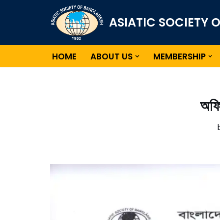
ASIATIC SOCIETY 
Skip
to
content
HOME
ABOUT US
MEMBERSHIP
অফি