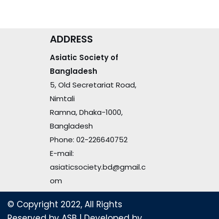
ADDRESS
Asiatic Society of
Bangladesh
5, Old Secretariat Road,
Nimtali
Ramna, Dhaka-1000,
Bangladesh
Phone: 02-226640752
E-mail:
asiaticsociety.bd@gmail.c
om
© Copyright 2022, All Rights
Reserved by ASB
| Developed by