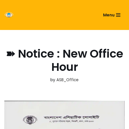
ASIATIC SOCIETY OF
Menu
Skip
BANGLADESH
to
content
➽ Notice : New Office
Hour
by
ASB_Office