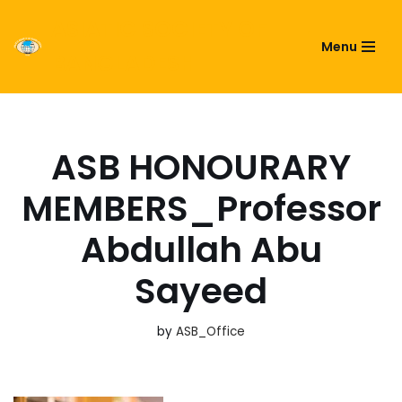
ASIATIC SOCIETY OF
Menu
Skip
BANGLADESH
to
content
ASB HONOURARY
MEMBERS_Professor
Abdullah Abu
Sayeed
by
ASB_Office