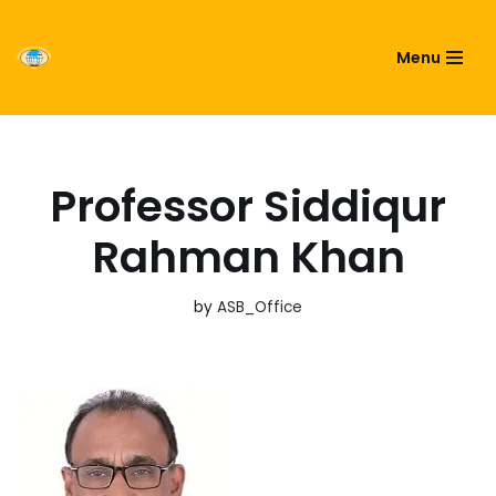
ASIATIC SOCIETY OF
Menu
Skip
BANGLADESH
to
content
Professor Siddiqur
Rahman Khan
by
ASB_Office